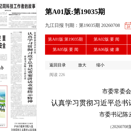
第A01版:第19035期
九江日报 刊期：第19035期 20260708
第A01版:第19035期
第A02版:要 闻
第A05版:要 闻
第A06版:健 康
返回目录
放大
缩小
阅读 226
市委常委
认真学习贯彻习近平总书
市委书记陈
（20260708