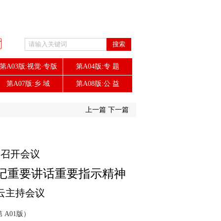
搜索
第A03版:视觉·专版
第A04版:专 题
第A07版:乡 域
第A08版:公 益
上一篇
下一篇
会召开会议
记重要讲话重要指示精神
云主持会议
第 A01版）