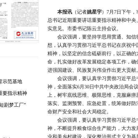
本报讯
（记者
姚星宇
）7月7日下午
总书记近期重要讲话重要指示精神和中央
实意见。市委书记陈云主持会议。
会议强调，要坚持学思用贯通、知信行
想，认真学习贯彻习近平总书记在庆祝中国
精神，以坚定的信念砥砺前行，以正确的
命，扎实做好改革发展稳定各项工作，确
进强国建设、民族复兴伟业作出更大贡献
会议强调，要认真学习贯彻习近平总书
育示范基地
神，全面落实6月30日中共中央政治局会
重要指示精神
上，树牢底线思维、极限思维，克服麻痹
落实、监测预警、应急处置，统筹做好防
短剧梦工厂”
命财产安全和社会大局稳定。
会议强调，要认真学习贯彻习近平总书
神，不断提升粮食综合生产能力，大力发
业和美乡村建设，深化整治形式主义为基