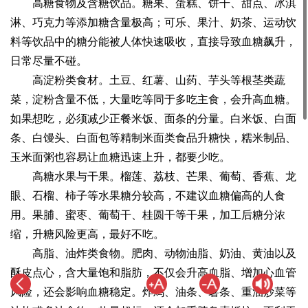
高糖食物及含糖饮品。糖果、蛋糕、饼干、甜点、冰淇
淋、巧克力等添加糖含量极高；可乐、果汁、奶茶、运动饮
料等饮品中的糖分能被人体快速吸收，直接导致血糖飙升，
日常尽量不碰。
高淀粉类食材。土豆、红薯、山药、芋头等根茎类蔬
菜，淀粉含量不低，大量吃等同于多吃主食，会升高血糖。
如果想吃，必须减少正餐米饭、面条的分量。白米饭、白面
条、白馒头、白面包等精制米面类食品升糖快，糯米制品、
玉米面粥也容易让血糖迅速上升，都要少吃。
高糖水果与干果。榴莲、荔枝、芒果、葡萄、香蕉、龙
眼、石榴、柿子等水果糖分较高，不建议血糖偏高的人食
用。果脯、蜜枣、葡萄干、桂圆干等干果，加工后糖分浓
缩，升糖风险更高，最好不吃。
高脂、油炸类食物。肥肉、动物油脂、奶油、黄油以及
酥皮点心，含大量饱和脂肪，不仅会升高血脂、增加心血管
风险，还会影响血糖稳定。炸鸡、油条、薯条、重油炒菜等