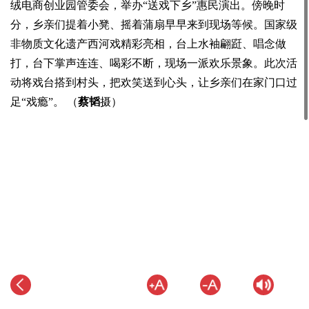
绒电商创业园管委会，举办“送戏下乡”惠民演出。傍晚时
分，乡亲们提着小凳、摇着蒲扇早早来到现场等候。国家级
非物质文化遗产西河戏精彩亮相，台上水袖翩跹、唱念做
打，台下掌声连连、喝彩不断，现场一派欢乐景象。此次活
动将戏台搭到村头，把欢笑送到心头，让乡亲们在家门口过
足“戏瘾”。 （
蔡韬
摄）