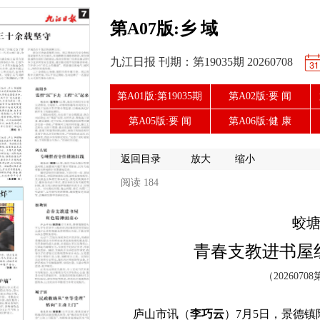
第A07版:乡 域
九江日报 刊期：第19035期 20260708
第A01版:第19035期
第A02版:要 闻
第A05版:要 闻
第A06版:健 康
返回目录
放大
缩小
阅读 184
蛟
青春支教进书屋
（20260708
庐山市讯（
李巧云
）7月5日，景德