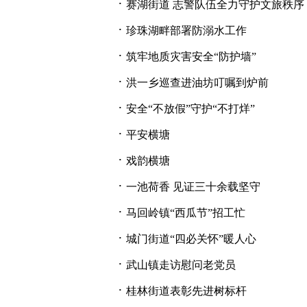
·
赛湖街道 志警队伍全力守护文旅秩序
·
珍珠湖畔部署防溺水工作
·
筑牢地质灾害安全“防护墙”
·
洪一乡巡查进油坊叮嘱到炉前
·
安全“不放假”守护“不打烊”
·
平安横塘
·
戏韵横塘
·
一池荷香 见证三十余载坚守
·
马回岭镇“西瓜节”招工忙
·
城门街道“四必关怀”暖人心
·
武山镇走访慰问老党员
·
桂林街道表彰先进树标杆