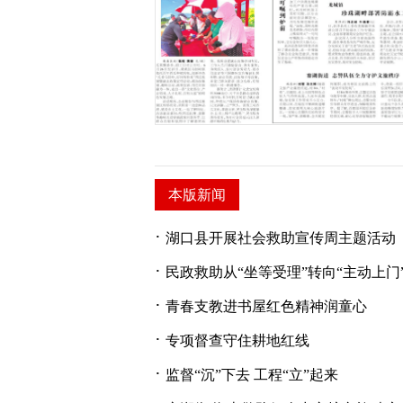
本版新闻
·
湖口县开展社会救助宣传周主题活动
·
民政救助从“坐等受理”转向“主动上门
·
青春支教进书屋红色精神润童心
·
专项督查守住耕地红线
·
监督“沉”下去 工程“立”起来