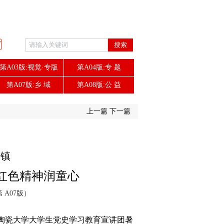
搜索
第A03版:视觉·专版
第A04版:专 题
第A07版:乡 域
第A08版:公 益
上一篇
下一篇
塘镇
红色精神润童心
第 A07版）
镇陶瓷大学大学生党史学习教育宣讲团暑